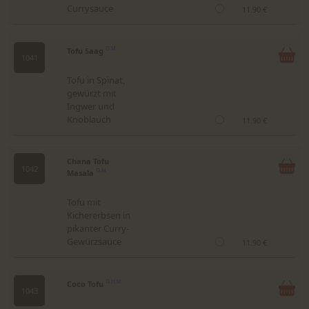
Currysauce
11.90 €
Tofu Saag
G,M
1041
Tofu in Spinat,
gewürzt mit
Ingwer und
Knoblauch
11.90 €
Chana Tofu
1042
Masala
G,M
Tofu mit
Kichererbsen in
pikanter Curry-
Gewürzsauce
11.90 €
Coco Tofu
G,H,M
1043