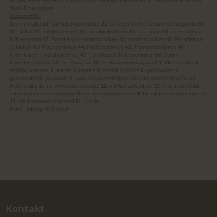
enthält Sesamsamen/-Erzeugnisse
M
: enthält Sojabohnen/-Erzeugnisse
K
: enthält
Senf/-Erzeugnisse
Zusatzstoffe:
2
: chininhaltig
20
: mit Süßungsmittel(n)
21
: mit einer Zuckerart und Süßungsmittel(n
22
: Sulfite
23
: mit Milcheiweiß
24
: mit Stabilisatoren
25
: mit Taurin
26
: mit erhöhtem
Koff eingehalt
42
: Formfleisch-Vorderschinken
40
: Vorderschinken
41
: Formfleisch-
Schinken
43
: Putenschinken
44
: Rinderschinken
45
: Truthahnschinken
46
:
Formfleisch-Truthahnschinke
47
: Formfleisch-Putenschinken
50
: Surimi-
Krebsfleischimitat
19
: mit Phosphat
18
: mit Konservierungsstoff
1
: alkoholhaltig
3
:
enthält Aspartam
4
: enthält Aspartam
5
: enthält Süßholz
6
: geschwärzt
7
:
geschwefelt
8
: gewachst
9
: kann bei übermäßigem Verzehr abführend wirke
10
:
koffeinhaltig
11
: mit Antioxidationsmittel
12
: mit Azofarbstoffen
13
: mit Farbstoff
14
:
mit Geschmacksverstärker
15
: mit Konservierungsstoff
16
: mit Konservierungsstoff
17
: mit Konservierungsstoff
51
: Chinin
Keine Haftung für Fehler!
Kontakt