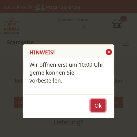
zurück nach
So kannst du bezahlen
Startseite
HINWEIS!
Wir öffnen erst um 10:00 Uhr,
Shop / Speisekarte
gerne können Sie
vorbestellen.
Bitte wähle deine Produkte und lege sie in den
Warenkorb
Wähle:
Abholung
Lieferung
Ok
Abholung
oder
Lieferung?