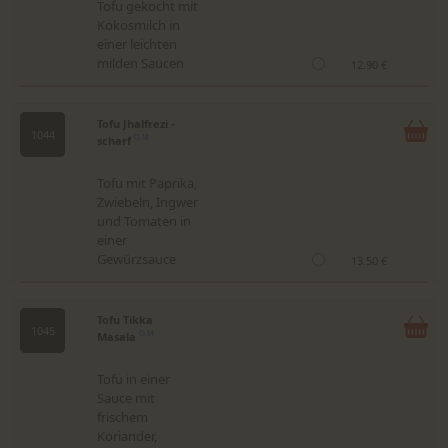
Tofu gekocht mit
Kokosmilch in
einer leichten
milden Saucen
12.90 €
Tofu Jhalfrezi -
1044
scharf
G,M
Tofu mit Paprika,
Zwiebeln, Ingwer
und Tomaten in
einer
Gewürzsauce
13.50 €
Tofu Tikka
1045
Masala
G,M
Tofu in einer
Sauce mit
frischem
Koriander,