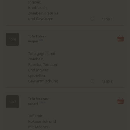
Ingwer,
Knoblauch,
Zwiebeln, Paprika
und Gewürzen
13.50 €
Tofu Tikka -
1046
vegan
G,M
Tofu gegrillt mit
Zwiebeln,
Paprika, Tomaten
und Ingwer
speziellen
Gewürzmischung
13.50 €
Tofu Madras -
1047
scharf
G,H,M
Tofu mit
Kokosmilch und
mit Madras -