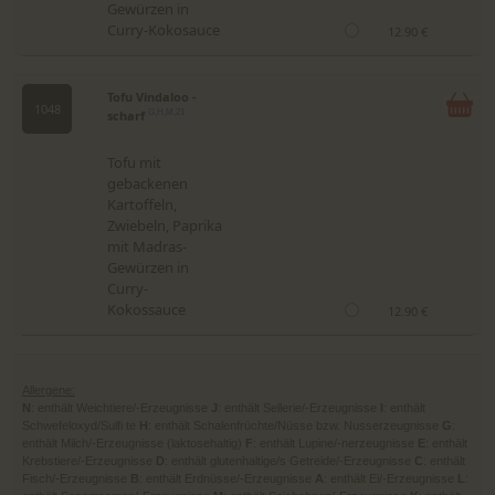
Gewürzen in
Curry-Kokosauce
12.90 €
Tofu Vindaloo -
1048
scharf
G,H,M,21
Tofu mit
gebackenen
Kartoffeln,
Zwiebeln, Paprika
mit Madras-
Gewürzen in
Curry-
Kokossauce
12.90 €
Allergene:
N
: enthält Weichtiere/-Erzeugnisse
J
: enthält Sellerie/-Erzeugnisse
I
: enthält
Schwefeloxyd/Sulfi te
H
: enthält Schalenfrüchte/Nüsse bzw. Nusserzeugnisse
G
:
enthält Milch/-Erzeugnisse (laktosehaltig)
F
: enthält Lupine/-nerzeugnisse
E
: enthält
Krebstiere/-Erzeugnisse
D
: enthält glutenhaltige/s Getreide/-Erzeugnisse
C
: enthält
Fisch/-Erzeugnisse
B
: enthält Erdnüsse/-Erzeugnisse
A
: enthält Ei/-Erzeugnisse
L
: