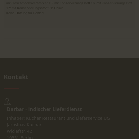
mit Geschmacksverstärker
15
: mit Konservierungsstoff
16
: mit Konservierungsstoff
17
: mit Konservierungsstoff
51
: Chinin
Keine Haftung für Fehler!
Kontakt
Darbar - indischer Lieferdienst
Inhaber: Kuchar Restaurant und Lieferservice UG
Jarosloav Kuchar
Wiclefstr. 42
10551 Berlin