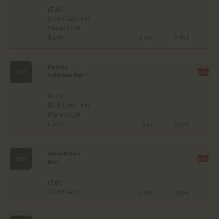
(5,40
EUR/Liter) inkl.
Pfand (0,08
Euro)
0,50 l
2.70 €
Flasche
157
indisches Bier
1
(8,70
EUR/Liter) inkl.
Pfand (0,08
Euro)
0,3 l
2.90 €
Alkohlfreies
158
Bier
(5,80
EUR/Liter)
0,50 l
2.90 €