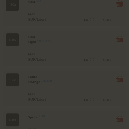
Cola
1,2,4
160a
(4,60
EUR/Liter)
1,0 l
4.60 €
Cola
160b
Light
4,11,10,13,18,21
(4,60
EUR/Liter)
1,0 l
4.60 €
Fanta
160c
Orange
11,13,18,21
(4,60
EUR/Liter)
1,0 l
4.60 €
Sprite
11,18,21
160d