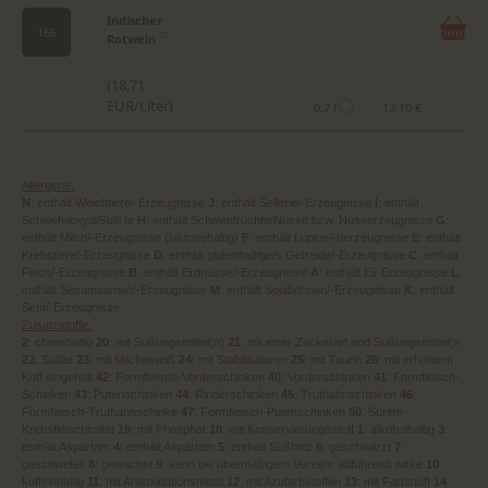
Indischer
166
Rotwein
22
(18,71
EUR/Liter)
0,7 l
13.10 €
Allergene:
N
: enthält Weichtiere/-Erzeugnisse
J
: enthält Sellerie/-Erzeugnisse
I
: enthält
Schwefeloxyd/Sulfi te
H
: enthält Schalenfrüchte/Nüsse bzw. Nusserzeugnisse
G
:
enthält Milch/-Erzeugnisse (laktosehaltig)
F
: enthält Lupine/-nerzeugnisse
E
: enthält
Krebstiere/-Erzeugnisse
D
: enthält glutenhaltige/s Getreide/-Erzeugnisse
C
: enthält
Fisch/-Erzeugnisse
B
: enthält Erdnüsse/-Erzeugnisse
A
: enthält Ei/-Erzeugnisse
L
:
enthält Sesamsamen/-Erzeugnisse
M
: enthält Sojabohnen/-Erzeugnisse
K
: enthält
Senf/-Erzeugnisse
Zusatzstoffe:
2
: chininhaltig
20
: mit Süßungsmittel(n)
21
: mit einer Zuckerart und Süßungsmittel(n
22
: Sulfite
23
: mit Milcheiweiß
24
: mit Stabilisatoren
25
: mit Taurin
26
: mit erhöhtem
Koff eingehalt
42
: Formfleisch-Vorderschinken
40
: Vorderschinken
41
: Formfleisch-
Schinken
43
: Putenschinken
44
: Rinderschinken
45
: Truthahnschinken
46
:
Formfleisch-Truthahnschinke
47
: Formfleisch-Putenschinken
50
: Surimi-
Krebsfleischimitat
19
: mit Phosphat
18
: mit Konservierungsstoff
1
: alkoholhaltig
3
:
enthält Aspartam
4
: enthält Aspartam
5
: enthält Süßholz
6
: geschwärzt
7
:
geschwefelt
8
: gewachst
9
: kann bei übermäßigem Verzehr abführend wirke
10
:
koffeinhaltig
11
: mit Antioxidationsmittel
12
: mit Azofarbstoffen
13
: mit Farbstoff
14
: