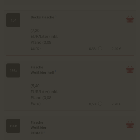
Becks Flasche
1
154
(7,20
EUR/Liter) inkl.
Pfand (0,08
Euro)
0,33 l
2.40 €
Flasche
156a
Weißbier hell
1
(5,40
EUR/Liter) inkl.
Pfand (0,08
Euro)
0,50 l
2.70 €
Flasche
156b
Weißbier
kristall
1