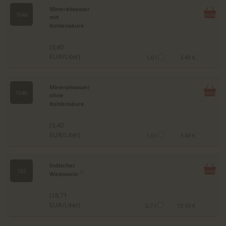
Mineralwasser
164a
mit
Kohlensäure
(3,40
EUR/Liter)
1,0 l
3.40 €
Mineralwasser
164b
ohne
Kohlensäure
(3,40
EUR/Liter)
1,0 l
3.40 €
Indischer
165
Weisswein
22
(18,71
EUR/Liter)
0,7 l
13.10 €