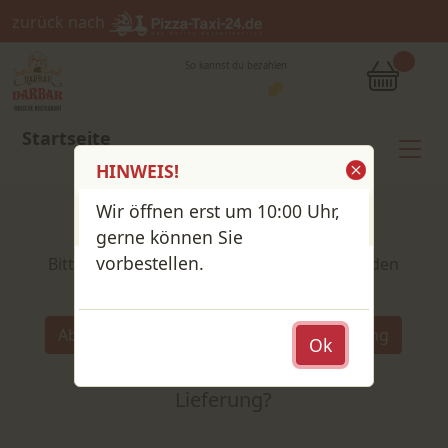
zurück nach
So kannst du bezahlen
Startseite
HINWEIS!
Wir öffnen erst um 10:00 Uhr,
Shop / Speisekarte
gerne können Sie
vorbestellen.
Bitte wähle deine Produkte und lege sie in den
Warenkorb
Wähle:
Abholung
Lieferung
Ok
Abholung
oder
Lieferung?